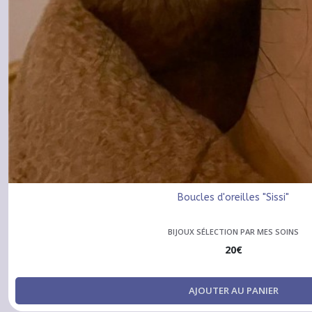
Boucles d'oreilles "Sissi"
BIJOUX SÉLECTION PAR MES SOINS
20
€
AJOUTER AU PANIER