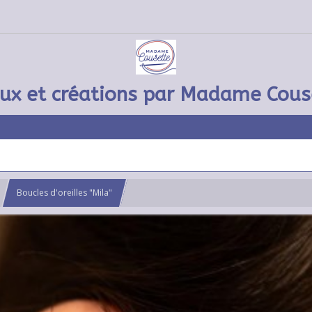
oux et créations par Madame Cous
Boucles d'oreilles "Mila"