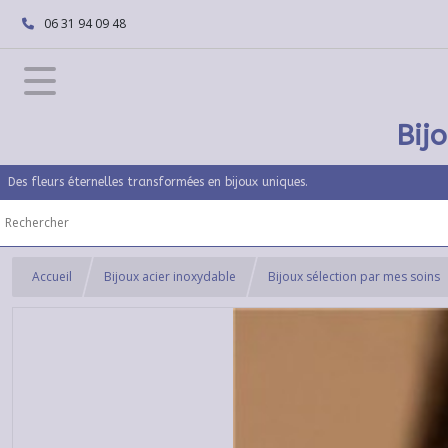
06 31 94 09 48
Bij
Des fleurs éternelles transformées en bijoux uniques.
Accueil
Bijoux acier inoxydable
Bijoux sélection par mes soins