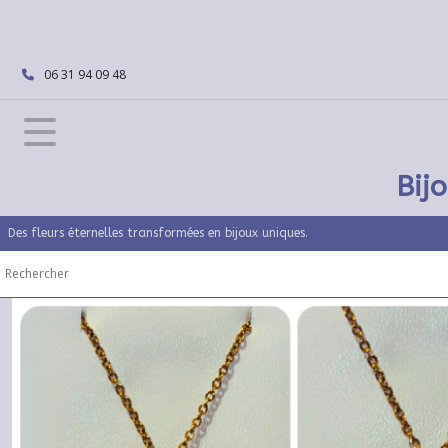
Fermer
06 31 94 09 48
FILTRES
Tous
les
produits
Bij
Bijoux
fleurs
séchées
Des fleurs éternelles transformées en bijoux uniques.
Colliers
en
fleurs
séchées
(45)
Bracelets
fleurs
séchées
(5)