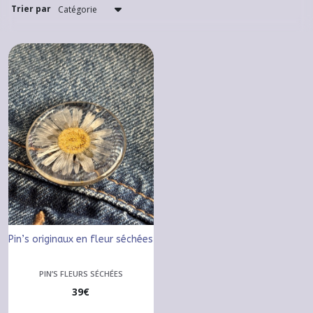
(1)
Trier par
Pin’s
fleurs
séchées
(1)
Afficher
les
résultats
Pin’s originaux en fleur séchées
PIN’S FLEURS SÉCHÉES
39
€