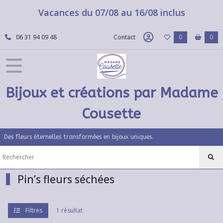
Fermer
Vacances du 07/08 au 16/08 inclus
06 31 94 09 48
Contact
0
0
FILTRES
Tous
les
produits
Bijoux et créations par Madame
Bijoux
fleurs
Cousette
séchées
Colliers
en
Des fleurs éternelles transformées en bijoux uniques.
fleurs
séchées
Pin’s fleurs séchées
Parure
(1)
Filtres
1 résultat
Broches