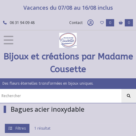
Fermer
Vacances du 07/08 au 16/08 inclus
06 31 94 09 48
Contact
0
0
FILTRES
Tous
les
produits
Bijoux et créations par Madame
Bijoux
acier
Cousette
inoxydable
Des fleurs éternelles transformées en bijoux uniques.
Colliers
acier
inoxydable
(60)
Bagues acier inoxydable
Bracelets
acier
Filtres
1 résultat
inoxydable