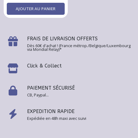
Cuir
AJOUTER AU PANIER
(1)
Bagues
acier
FRAIS DE LIVRAISON OFFERTS
inoxydable
(1)
Dès 60€ d'achat ! (France métrop./Belgique/Luxembourg
via Mondial Relay)*
Broches
Click & Collect
(1)
Pin’s
PAIEMENT SÉCURISÉ
(1)
CB, Paypal...
Calendrier
EXPEDITION RAPIDE
de
Expédiée en 48h maxi avec suivi
l'Après
(1)