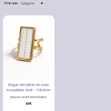
(25)
Trier par
Boucles
d'oreilles
acier
inoxydable
(37)
Chaînes
de
lunettes
(1)
Chaînes
de
Bague Versailles en acier
chevilles
(2)
inoxydable doré – Création
artisanale faite main
BAGUES ACIER INOXYDABLE
49
€
Boucles
d'oreilles