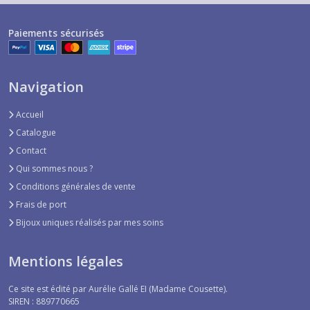
Bijoux
sélection
Paiements sécurisés
par
mes
soins
(58)
Navigation
Accueil
Afficher
Catalogue
les
Contact
résultats
Qui sommes nous ?
Conditions générales de vente
Frais de port
Bijoux uniques réalisés par mes soins
Mentions légales
Ce site est édité par Aurélie Gallé EI (Madame Cousette).
SIREN : 889770665