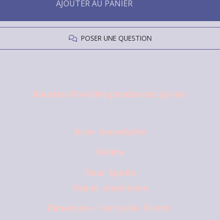
AJOUTER AU PANIER
POSER UNE QUESTION
Boucles d'oreilles pendantes Spirée
Acier inoxydable
Résine
Fleur Spirée
Papier aluminium
Dimension : Cercle de 15 mm