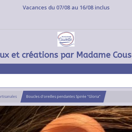
Vacances du 07/08 au 16/08 inclus
oux et créations par Madame Cous
artisanales
Boucles d'oreilles pendantes Spirée "Gloria"