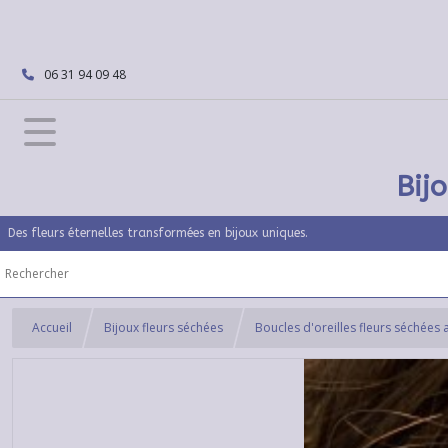
06 31 94 09 48
Bij
Des fleurs éternelles transformées en bijoux uniques.
Accueil
Bijoux fleurs séchées
Boucles d'oreilles fleurs séchées 