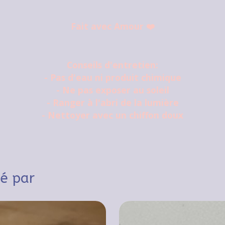
Fait avec Amour ❤️
Conseils d'entretien:
- Pas d'eau ni produit chimique
- Ne pas exposer au soleil
- Ranger à l'abri de la lumière
- Nettoyer avec un chiffon doux
sé par