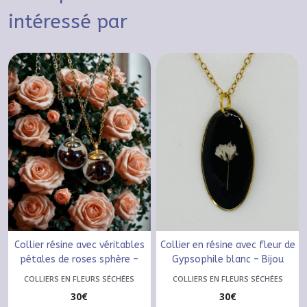
intéressé par
Collier résine avec véritables
Collier en résine avec fleur de
pétales de roses sphère –
Gypsophile blanc – Bijou
Bijou artisanal en acier
artisanal en acier inoxydable
COLLIERS EN FLEURS SÉCHÉES
COLLIERS EN FLEURS SÉCHÉES
inoxydable doré ou argenté
doré
30
€
30
€