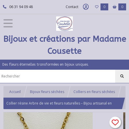
06 31 94 09 48
Contact
0
0
Bijoux et créations par Madame
Cousette
Des fleurs éternelles transformées en bijoux uniques.
Accueil
Bijoux fleurs séchées
Colliers en fleurs séchées
Collier résine Arbre de vie et fleurs naturelles – Bijou artisanal en
acier inoxydable doré ou argenté