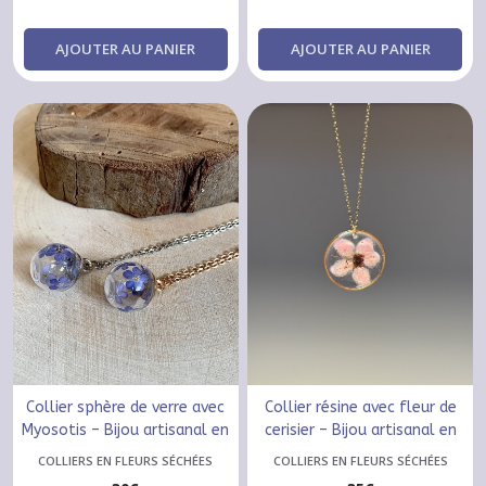
AJOUTER AU PANIER
AJOUTER AU PANIER
Collier sphère de verre avec
Collier résine avec fleur de
Myosotis – Bijou artisanal en
cerisier – Bijou artisanal en
acier inoxydable doré ou
acier inoxydable doré ou
COLLIERS EN FLEURS SÉCHÉES
COLLIERS EN FLEURS SÉCHÉES
argenté
argenté