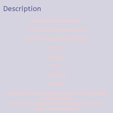
Description
Commande de Anne-Sophie
Collier en acier inoxydable 50cm
médaillon en acier inoxydable 19mm
Résine
Cheveux
Fleurs
Feuill
e doré
Lettre M
Les modèles créent sur-mesure, ne sont ni échangeables
ni remboursables
Merci de bien vérifier votre personnalisation avant de
valider votre commande