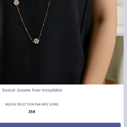
Sautoir Josiane Acier inoxydable
BIJOUX SÉLECTION PAR MES SOINS
35
€