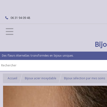
06 31 94 09 48
Bij
Des fleurs éternelles transformées en bijoux uniques.
Accueil
Bijoux acier inoxydable
Bijoux sélection par mes soins