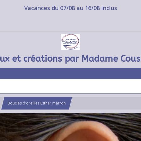
Vacances du 07/08 au 16/08 inclus
oux et créations par Madame Cous
Boucles d'oreilles Esther marron