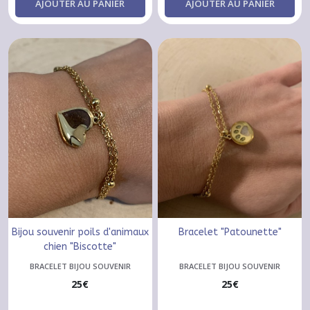
AJOUTER AU PANIER
AJOUTER AU PANIER
Bijou souvenir poils d'animaux
Bracelet "Patounette"
chien "Biscotte"
BRACELET BIJOU SOUVENIR
BRACELET BIJOU SOUVENIR
25
€
25
€