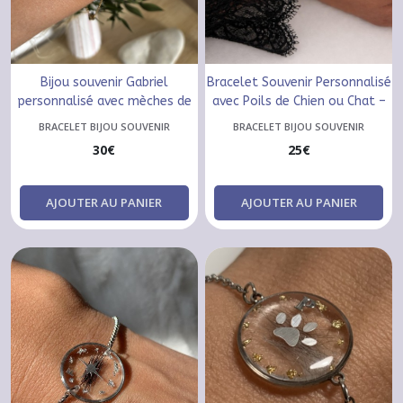
Bijou souvenir Gabriel
Bracelet Souvenir Personnalisé
personnalisé avec mèches de
avec Poils de Chien ou Chat –
cheveux | Bracelet souvenir
Bijou Commémoratif Animal
BRACELET BIJOU SOUVENIR
BRACELET BIJOU SOUVENIR
artisanal
30
€
25
€
AJOUTER AU PANIER
AJOUTER AU PANIER