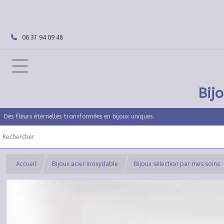
06 31 94 09 48
Bij
Des fleurs éternelles transformées en bijoux uniques.
Accueil
Bijoux acier inoxydable
Bijoux sélection par mes soins